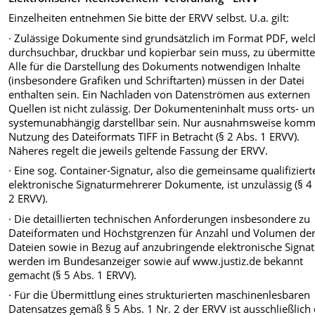
Einzelheiten entnehmen Sie bitte der ERVV selbst. U.a. gilt:
· Zulässige Dokumente sind grundsätzlich im Format PDF, welc
durchsuchbar, druckbar und kopierbar sein muss, zu übermitte
Alle für die Darstellung des Dokuments notwendigen Inhalte
(insbesondere Grafiken und Schriftarten) müssen in der Datei
enthalten sein. Ein Nachladen von Datenströmen aus externen
Quellen ist nicht zulässig. Der Dokumenteninhalt muss orts- u
systemunabhängig darstellbar sein. Nur ausnahmsweise komm
Nutzung des Dateiformats TIFF in Betracht (§ 2 Abs. 1 ERVV).
Näheres regelt die jeweils geltende Fassung der ERVV.
· Eine sog. Container-Signatur, also die gemeinsame qualifiziert
elektronische Signaturmehrerer Dokumente, ist unzulässig (§ 4
2 ERVV).
· Die detaillierten technischen Anforderungen insbesondere zu
Dateiformaten und Höchstgrenzen für Anzahl und Volumen de
Dateien sowie in Bezug auf anzubringende elektronische Signa
werden im Bundesanzeiger sowie auf www.justiz.de bekannt
gemacht (§ 5 Abs. 1 ERVV).
· Für die Übermittlung eines strukturierten maschinenlesbaren
Datensatzes gemäß § 5 Abs. 1 Nr. 2 der ERVV ist ausschließlich 