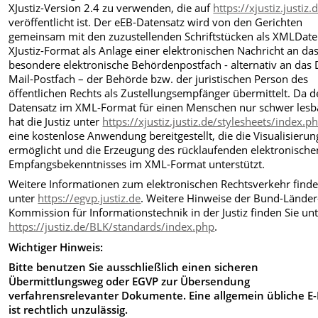
XJustiz-Version 2.4 zu verwenden, die auf
https://xjustiz.justiz.
veröffentlicht ist. Der eEB-Datensatz wird von den Gerichten
gemeinsam mit den zuzustellenden Schriftstücken als XMLDate
XJustiz-Format als Anlage einer elektronischen Nachricht an da
besondere elektronische Behördenpostfach - alternativ an das 
Mail-Postfach – der Behörde bzw. der juristischen Person des
öffentlichen Rechts als Zustellungsempfänger übermittelt. Da d
Datensatz im XML-Format für einen Menschen nur schwer lesba
hat die Justiz unter
https://xjustiz.justiz.de/stylesheets/index.p
eine kostenlose Anwendung bereitgestellt, die die Visualisierun
ermöglicht und die Erzeugung des rücklaufenden elektronische
Empfangsbekenntnisses im XML-Format unterstützt.
Weitere Informationen zum elektronischen Rechtsverkehr finde
unter
https://egvp.justiz.de
. Weitere Hinweise der Bund-Länder
Kommission für Informationstechnik in der Justiz finden Sie un
https://justiz.de/BLK/standards/index.php
.
Wichtiger Hinweis:
Bitte benutzen Sie ausschließlich einen sicheren
Übermittlungsweg oder EGVP zur Übersendung
verfahrensrelevanter Dokumente. Eine allgemein übliche E-
ist rechtlich unzulässig.